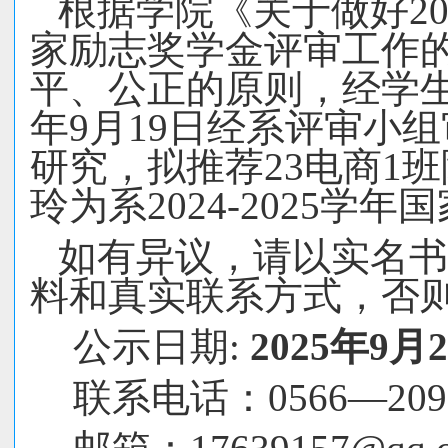
根据学院《关于做好20
家励志奖学金评审工作
平、公正的原则，经学生
年9月
19
日经系评审小组
研究，拟推荐
23
电商
1班
玲
为系202
4
-202
5
学年国
如有异议，请以实名书
料和真实联系方式，否
公示日期
:
202
5
年
9
月
2
联系电话：0566—2092