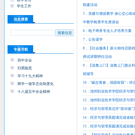
教学管理
联建活动
学生工作
5．党建引领促教学 谈心交心助
信息搜索
中教学检查学生座谈会
6．电子商务专业人才培养方案
7．公告退学
8．【社会服务】薪火相传启新
专题导航
师试讲暨聘任活动
四中全会
9．【送教上门】送教上门惠企
扫黑险恶
前辅导
学习十九大精神
10．“砺志青春，强国有我”：
两学一做常态化制度化
11．池州职业技术学院经济与管理
十八届五中全会精神
12．池州职业技术学院经济与管理
13．经济与管理系召开“双对接”
14．经济与管理系圆满完成省级产
15．经济与管理系圆满完成实验