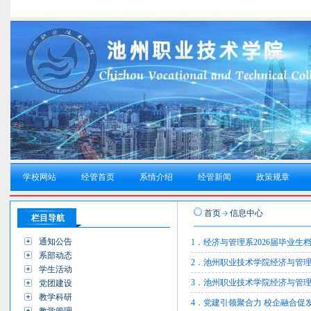
学校网站
经管首页
系情介绍
经管新闻
政策规章
首页
信息中心
栏目导航
通知公告
1．经济与管理系2026届毕业生
系部动态
2．池州职业技术学院经济与管理系
学生活动
3．池州职业技术学院经济与管理系
党团建设
教学科研
4．党建引领聚合力 校企融合促